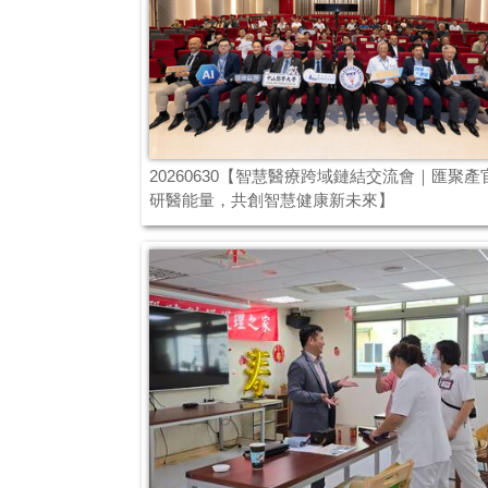
20260630【智慧醫療跨域鏈結交流會｜匯聚產
研醫能量，共創智慧健康新未來】