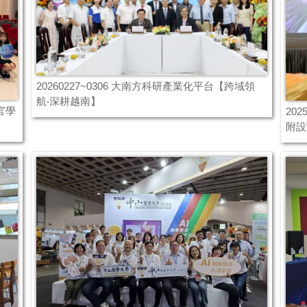
20260227~0306 大南方科研產業化平台【跨域領
航‧深耕越南】
官學
20
附設