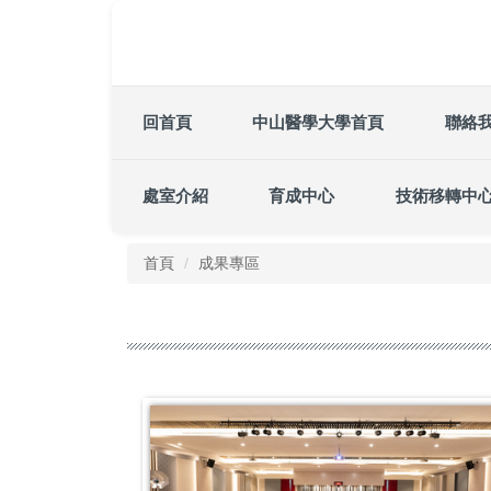
跳
到
主
要
內
回首頁
中山醫學大學首頁
聯絡
容
區
處室介紹
育成中心
技術移轉中
首頁
成果專區