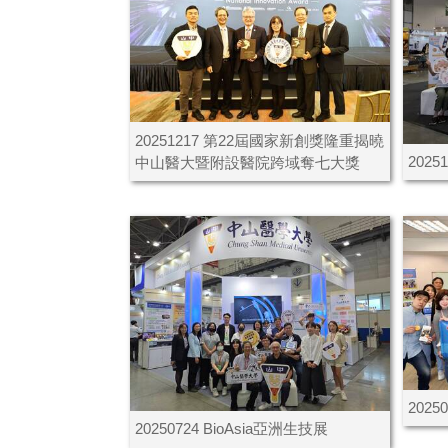
20251217 第22屆國家新創獎隆重揭曉
202
中山醫大暨附設醫院跨域奪七大獎
202
20250724 BioAsia亞洲生技展