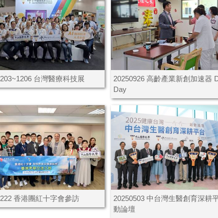
51203~1206 台灣醫療科技展
20250926 高齡產業新創加速器 D
Day
50222 香港團紅十字會參訪
20250503 中台灣生醫創育深耕
動論壇