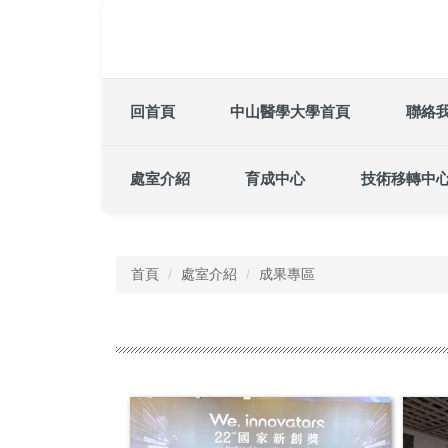
跳
到
主
要
內
回首頁
中山醫學大學首頁
聯絡
容
區
處室介紹
育成中心
技術移轉中
首頁
處室介紹
成果專區