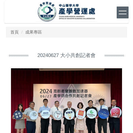
跳
到
主
要
內
首頁
成果專區
容
區
20240627 大小共創記者會