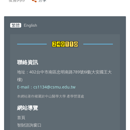
友善列印
分享
繁體
English
聯絡資訊
地址：402台中市南區忠明南路789號6樓(大安國王大
樓)
E-mail：cs1134@csmu.edu.tw
本網站著作權屬於中山醫學大學 產學營運處
網站導覽
首頁
智財諮詢窗口