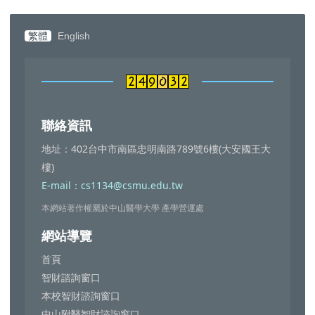
繁體
English
聯絡資訊
地址：402台中市南區忠明南路789號6樓(大安國王大
樓)
E-mail：cs1134@csmu.edu.tw
本網站著作權屬於中山醫學大學 產學營運處
網站導覽
首頁
智財諮詢窗口
本校智財諮詢窗口
中山附醫智財諮詢窗口