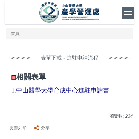
跳
到
主
要
內
首頁
容
區
表單下載 - 進駐申請流程
相關表單
1
.
中山醫學大學育成中心進駐申請書
瀏覽數:
234
友善列印
分享