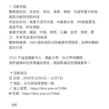
✨ 活動亮點
醫療新科技：失智症、癌症、脊椎、神經、代謝等重大疾病
最新治療與預防科技
科技好好玩：無重力漂浮水療、AI健康分身、VR虛擬實境、
擬真手術、科技運動
健康大檢測：腦波、中風、肺癌、心臟、血管、骨鬆、壓
力、失智等超過50項檢測
醫師聊健康：100+場疾病防治與健康管理講座，由專科醫師
親自分享
👩‍⚕️👨‍⚕️ 不論是樂齡中心、樂齡大學、自主學習團體，
或對健康科技有興趣的朋友，都誠摯邀請您踴躍參與！
📍 活動資訊
🗓️ 日期：2025年12月4日－12月7日
📍 地點：台北南港展覽館一館
🔗 線上索票：https://ibmi.pse.is/7rl9tk
🌐 官網：https://ibmi.pse.is/7rl4de