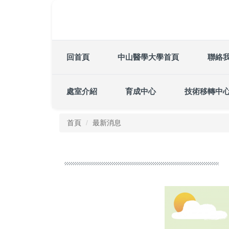
跳
到
主
要
內
回首頁
中山醫學大學首頁
聯絡
容
區
處室介紹
育成中心
技術移轉中
首頁
最新消息