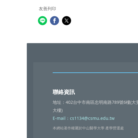
友善列印
聯絡資訊
地址：402台中市南區忠明南路789號6樓(大
大樓)
E-mail：cs1134@csmu.edu.tw
本網站著作權屬於中山醫學大學 產學營運處