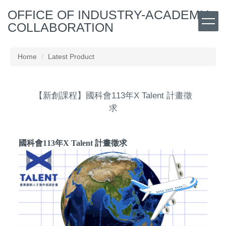
Jump
OFFICE OF INDUSTRY-ACADEMIA
to
COLLABORATION
the
main
content
Home
Latest Product
block
【新創課程】國科會113年X Talent 計畫徵
求
國科會113年X Talent 計畫徵求